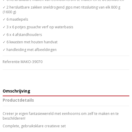
✓ 2 hersluitbare zakken sneldrogend gips met ritssluiting van elk 800 g
(1600 g)
✓ 6 maatlepels
✓ 3 x 6 potjes gouache verf op waterbasis
✓ 6 x 4 afstandhouders
✓ 6 kwasten met houten handvat
✓ handleiding met afbeeldingen
Referentie
MAKO-39070
Omschrijving
Productdetails
Creëer je eigen fantasiewereld met eenhoorns om zelf te maken en te
beschilderen!
Complete, gebruiksklare creatieve set