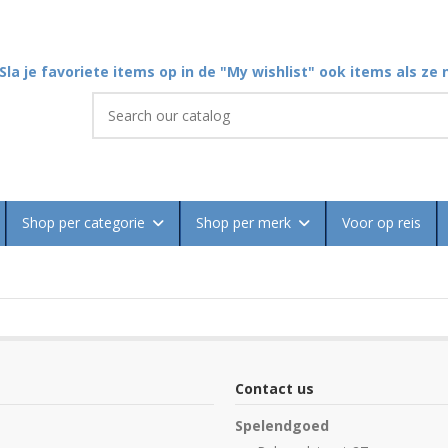
Sla je favoriete items op in de "My wishlist" ook items als ze n
Shop per categorie
Shop per merk
Voor op reis
Contact us
Spelendgoed