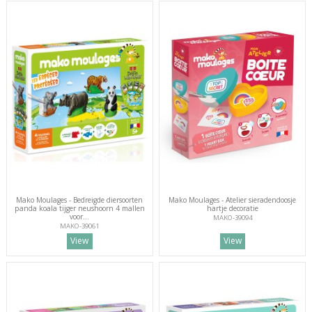
Mako Moulages - Bedreigde diersoorten
Mako Moulages - Atelier sieradendoosje
panda koala tijger neushoorn 4 mallen
hartje decoratie
voor...
MAKO-39094
MAKO-39061
View
View