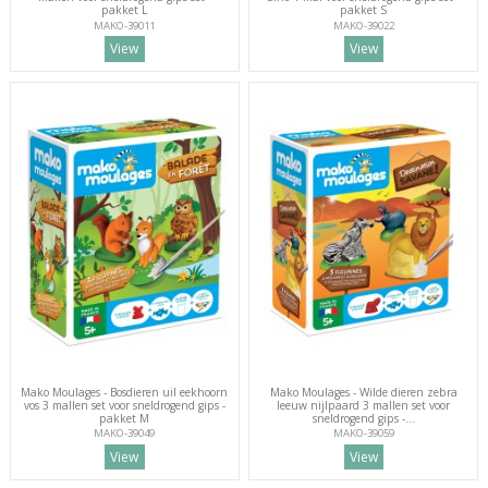
pakket L
pakket S
MAKO-39011
MAKO-39022
View
View
Mako Moulages - Bosdieren uil eekhoorn
Mako Moulages - Wilde dieren zebra
vos 3 mallen set voor sneldrogend gips -
leeuw nijlpaard 3 mallen set voor
pakket M
sneldrogend gips -...
MAKO-39049
MAKO-39059
View
View