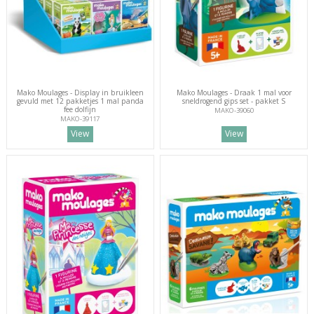
Mako Moulages - Display in bruikleen
Mako Moulages - Draak 1 mal voor
gevuld met 12 pakketjes 1 mal panda
sneldrogend gips set - pakket S
fee dolfijn
MAKO-39060
MAKO-39117
View
View