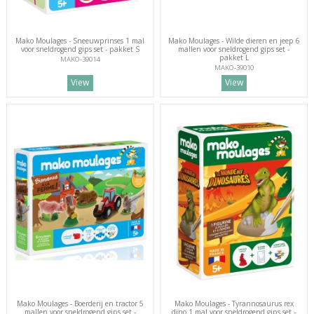
Mako Moulages - Sneeuwprinses 1 mal
Mako Moulages - Wilde dieren en jeep 6
voor sneldrogend gips set - pakket S
mallen voor sneldrogend gips set -
pakket L
MAKO-39014
MAKO-39010
View
View
Mako Moulages - Boerderij en tractor 5
Mako Moulages - Tyrannosaurus rex
mallen voor sneldrogend gips set -
dino 1 mal voor sneldrogend gips set -