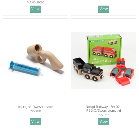
MAKO-39080
View
View
Aqua Joe - Wasserpistole
Noppi Railway - Set 02 -
REGIO/Stoomlocomotief
7250028
7250217
View
View