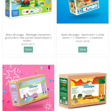
Mako Moulages - Bedreigde diersoorten
Mako Moulages - Assortiment 2 wilde
giraf olifant rode panda zeeschildpad 4
dieren + 2 zeedieren + 2 bosdieren
mallen...
MAKO-39106
MAKO-39111
View
View