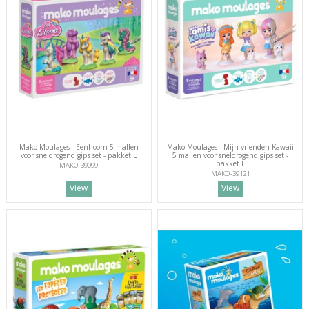
Mako Moulages - Eenhoorn 5 mallen
Mako Moulages - Mijn vrienden Kawaii
voor sneldrogend gips set - pakket L
5 mallen voor sneldrogend gips set -
pakket L
MAKO-39099
MAKO-39121
View
View