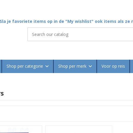
Sla je favoriete items op in de "My wishlist" ook items als ze n
Shop per categorie
Shop per merk
Voor op reis
rs