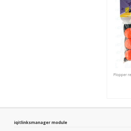
Plopper re
iqitlinksmanager module