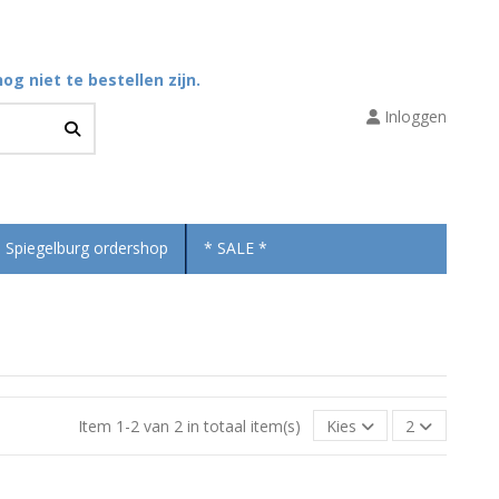
og niet te bestellen zijn.
Inloggen
Spiegelburg ordershop
* SALE *
Item 1-2 van 2 in totaal item(s)
Kies
2